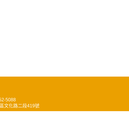
52-5088
橋區文化路二段419號
65-9968