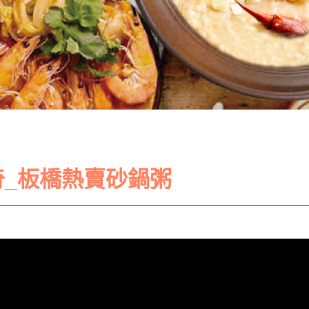
奇_板橋熱賣砂鍋粥