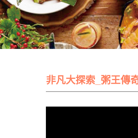
非凡大探索_粥王傳