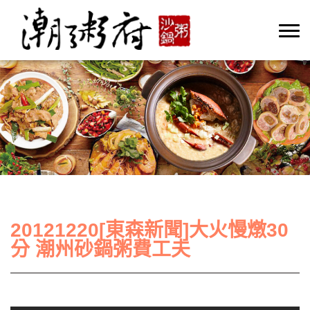
20121220[東森新聞]大火慢燉30
分 潮州砂鍋粥費工夫