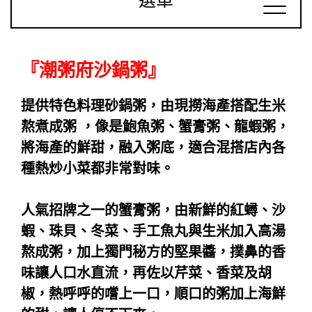
選單
『潮粥府沙鍋粥』
提供特色料理砂鍋粥，由現撈海產搭配生米
熬煮成粥 ，像是鮑魚粥、蟹膏粥、龍蝦粥，
將海產的鮮甜，融入粥底，適合混搭店內各
種熱炒小菜都非常對味。
人氣招牌之一的蟹膏粥，由新鮮的紅蟳、沙
蝦、珠貝、冬菜、手工魚丸與生米加入高湯
熬成粥，加上獨門秘方的堅果醬，撲鼻的香
味讓人口水直流，再佐以芹菜、香菜及胡
椒，熱呼呼的嚐上一口，順口的粥加上海鮮